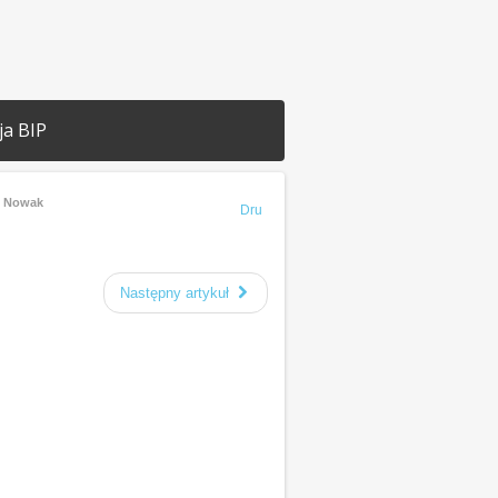
ja BIP
f Nowak
Drukuj
Następny artykuł