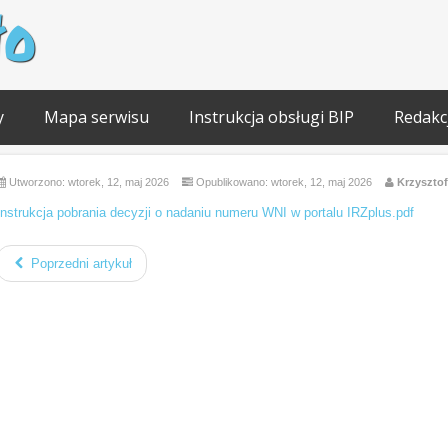
ło
y
Mapa serwisu
Instrukcja obsługi BIP
Redakc
Utworzono: wtorek, 12, maj 2026
Opublikowano: wtorek, 12, maj 2026
Krzyszto
Instrukcja pobrania decyzji o nadaniu numeru WNI w portalu IRZplus.pdf
Poprzedni artykuł