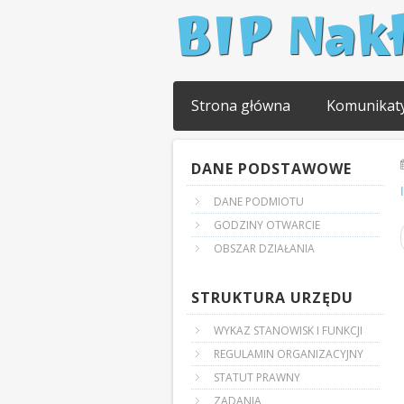
BIP Nak
Strona główna
Komunikat
DANE PODSTAWOWE
DANE PODMIOTU
GODZINY OTWARCIE
OBSZAR DZIAŁANIA
STRUKTURA URZĘDU
WYKAZ STANOWISK I FUNKCJI
REGULAMIN ORGANIZACYJNY
STATUT PRAWNY
ZADANIA